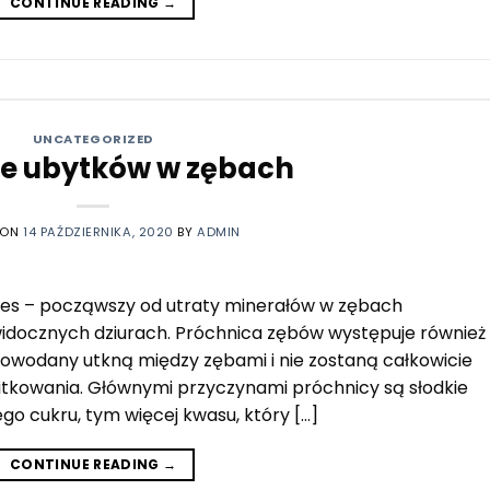
CONTINUE READING
→
UNCATEGORIZED
ie ubytków w zębach
 ON
14 PAŹDZIERNIKA, 2020
BY
ADMIN
es – począwszy od utraty minerałów w zębach
widocznych dziurach. Próchnica zębów występuje również
owodany utkną między zębami i nie zostaną całkowicie
itkowania. Głównymi przyczynami próchnicy są słodkie
go cukru, tym więcej kwasu, który […]
CONTINUE READING
→