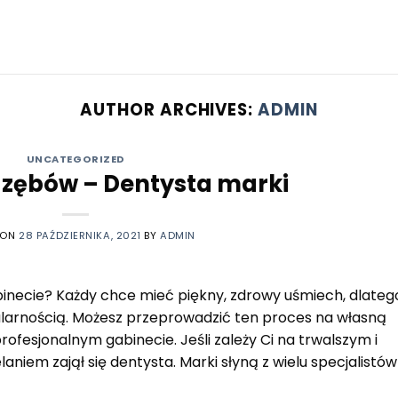
AUTHOR ARCHIVES:
ADMIN
UNCATEGORIZED
 zębów – Dentysta marki
 ON
28 PAŹDZIERNIKA, 2021
BY
ADMIN
inecie? Każdy chce mieć piękny, zdrowy uśmiech, dlateg
ularnością. Możesz przeprowadzić ten proces na własną
ofesjonalnym gabinecie. Jeśli zależy Ci na trwalszym i
aniem zajął się dentysta. Marki słyną z wielu specjalistó