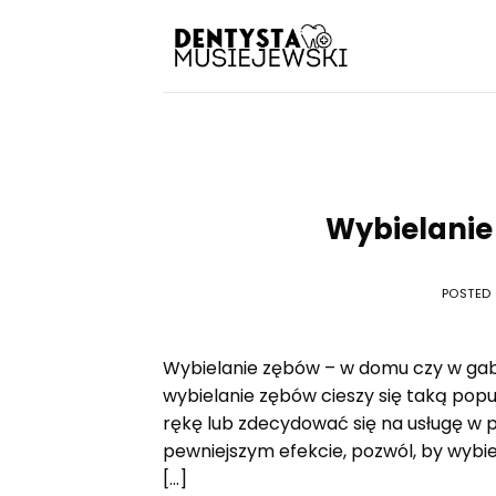
Skip
to
content
Wybielanie
POSTED
Wybielanie zębów – w domu czy w gab
wybielanie zębów cieszy się taką pop
rękę lub zdecydować się na usługę w pr
pewniejszym efekcie, pozwól, by wybiel
[…]